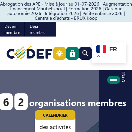
Abrogation des APE - Mise à jour au 01-07-2026 |
Augmentation
Passer au contenu
Passer au pied de page
financement Maribel social |
Formation 2026 |
Garantie
autonomie 2026 |
Intégration 2026 |
Petite enfance 2026 |
Centrale d’achats - BRUX'Koop
Devenir
Déjà
membre
membre
FR
Rechercher quelque cho
MENU
6
2
organisations membres
CALENDRIER
des activités