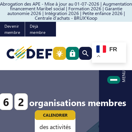
Abrogation des APE - Mise à jour au 01-07-2026 |
Augmentation
Passer au contenu
Passer au pied de page
financement Maribel social |
Formation 2026 |
Garantie
autonomie 2026 |
Intégration 2026 |
Petite enfance 2026 |
Centrale d’achats - BRUX'Koop
Devenir
Déjà
membre
membre
FR
Rechercher quelque cho
MENU
6
2
organisations membres
CALENDRIER
des activités