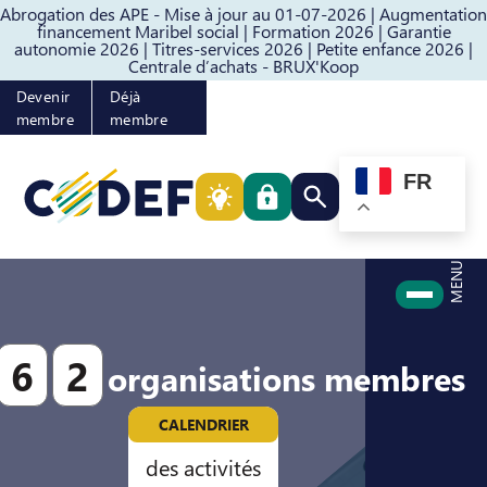
Abrogation des APE - Mise à jour au 01-07-2026 |
Augmentation
Passer au contenu
Passer au pied de page
financement Maribel social |
Formation 2026 |
Garantie
autonomie 2026 |
Titres-services 2026 |
Petite enfance 2026 |
Centrale d’achats - BRUX'Koop
Devenir
Déjà
membre
membre
FR
Rechercher quelque cho
MENU
6
2
organisations membres
CALENDRIER
des activités