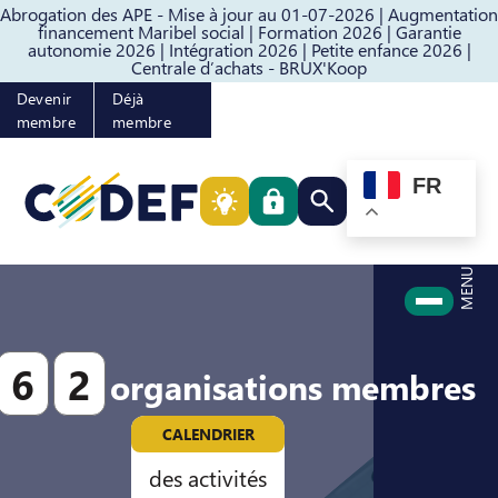
Abrogation des APE - Mise à jour au 01-07-2026 |
Augmentation
Passer au contenu
Passer au pied de page
financement Maribel social |
Formation 2026 |
Garantie
autonomie 2026 |
Intégration 2026 |
Petite enfance 2026 |
Centrale d’achats - BRUX'Koop
Devenir
Déjà
membre
membre
FR
Rechercher quelque cho
MENU
6
2
organisations membres
CALENDRIER
des activités