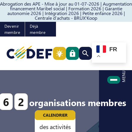
Abrogation des APE - Mise à jour au 01-07-2026 |
Augmentation
Passer au contenu
Passer au pied de page
financement Maribel social |
Formation 2026 |
Garantie
autonomie 2026 |
Intégration 2026 |
Petite enfance 2026 |
Centrale d’achats - BRUX'Koop
Devenir
Déjà
membre
membre
FR
Rechercher quelque cho
MENU
6
2
organisations membres
CALENDRIER
des activités