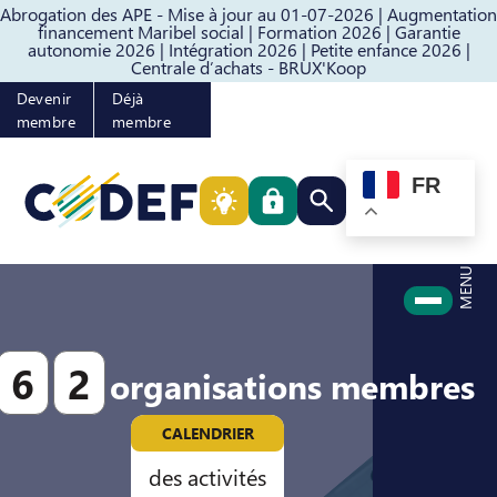
Abrogation des APE - Mise à jour au 01-07-2026 |
Augmentation
Passer au contenu
Passer au pied de page
financement Maribel social |
Formation 2026 |
Garantie
autonomie 2026 |
Intégration 2026 |
Petite enfance 2026 |
Centrale d’achats - BRUX'Koop
Devenir
Déjà
membre
membre
FR
Rechercher quelque cho
MENU
6
2
organisations membres
CALENDRIER
des activités