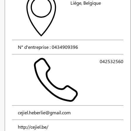
Liège, Belgique
N° d'entreprise : 0434909396
042532560
cejiel.heberlie@gmail.com
http://cejiel.be/