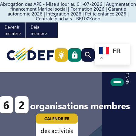
Abrogation des APE - Mise à jour au 01-07-2026 |
Augmentation
Passer au contenu
Passer au pied de page
financement Maribel social |
Formation 2026 |
Garantie
autonomie 2026 |
Intégration 2026 |
Petite enfance 2026 |
Centrale d’achats - BRUX'Koop
Devenir
Déjà
membre
membre
FR
Rechercher quelque cho
MENU
6
2
organisations membres
CALENDRIER
des activités