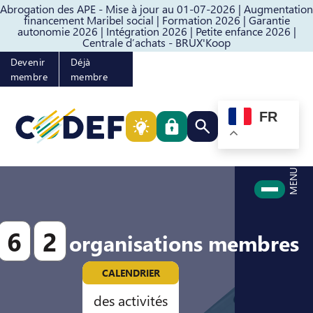
Abrogation des APE - Mise à jour au 01-07-2026 |
Augmentation
Passer au contenu
Passer au pied de page
financement Maribel social |
Formation 2026 |
Garantie
autonomie 2026 |
Intégration 2026 |
Petite enfance 2026 |
Centrale d’achats - BRUX'Koop
Devenir
Déjà
membre
membre
FR
Rechercher quelque cho
MENU
6
2
organisations membres
CALENDRIER
des activités