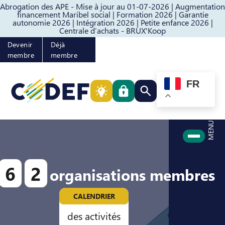
Abrogation des APE - Mise à jour au 01-07-2026 |
Augmentation
Passer au contenu
Passer au pied de page
financement Maribel social |
Formation 2026 |
Garantie
autonomie 2026 |
Intégration 2026 |
Petite enfance 2026 |
Centrale d’achats - BRUX'Koop
Devenir
Déjà
membre
membre
FR
Rechercher quelque cho
MENU
6
2
organisations membres
CALENDRIER
des activités