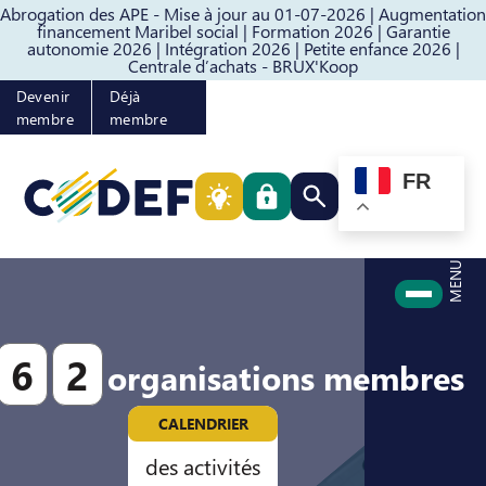
Abrogation des APE - Mise à jour au 01-07-2026 |
Augmentation
Passer au contenu
Passer au pied de page
financement Maribel social |
Formation 2026 |
Garantie
autonomie 2026 |
Intégration 2026 |
Petite enfance 2026 |
Centrale d’achats - BRUX'Koop
Devenir
Déjà
membre
membre
FR
Rechercher quelque cho
MENU
6
2
organisations membres
CALENDRIER
des activités