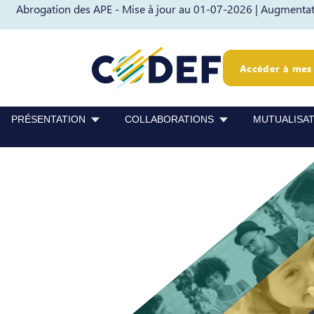
Abrogation des APE - Mise à jour au 01-07-2026 |
Augmentati
Passer au contenu
Passer au pied de page
Accéder à mes 
PRÉSENTATION
COLLABORATIONS
MUTUALISA