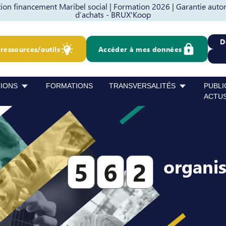
on financement Maribel social |
Formation 2026 |
Garantie auto
d’achats - BRUX'Koop
D
ressources/outils
Accéder à mes données
TIONS
FORMATIONS
TRANSVERSALITÉS
PUBLI
ACTU
organi
5
6
2