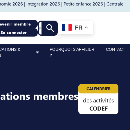
nomie 2026 |
Intégration 2026 |
Petite enfance 2026 |
Centrale
Recherche
evenir membre
FR
Lancer la recherche
Se connecter
CATIONS &
POURQUOI S’AFFILIER
CONTACT
S
?
CALENDRIER
sations membres
des activités
CODEF