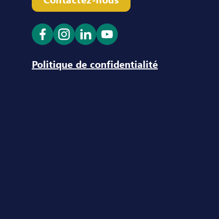
Ouvrir le lien dans un nouvel onglet
Ouvrir le lien dans un nouvel ong
Ouvrir le lien dans un nouve
Ouvrir le lien dans un n
Politique de confidentialité