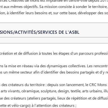
es Créatives de Mons est implantée en centre-ville depuis 2017. 
aux mêmes objectifs. Sa mission consiste à sonder le territoire, à
tion, à identifier leurs besoins et, sur cette base, développer des s
SIONS/ACTIVITÉS/SERVICES DE L'ASBL
 création et de diffusion à toutes les étapes d’un parcours profe
la mise en réseau via des dynamiques collectives. Les rencontres
 un même secteur afin d’identifier des besoins partagés et d’y ré
des créateurs du territoire : depuis son lancement, le CRC Mons a
ts vivants, céramique, sculpture, design, textile, arts urbains, illu
des créateurs (ateliers partagés, lieux de répétition et de diffusi
te et vélo-cargo) à l’attention des créateurs ;