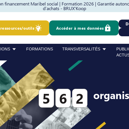
 financement Maribel social |
Formation 2026 |
Garantie autono
d’achats - BRUX'Koop
D
ressources/outils
Accéder à mes données
TIONS
FORMATIONS
TRANSVERSALITÉS
PUBLI
ACTU
organi
5
6
2