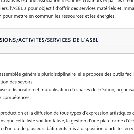
réatives est une association « Pour les créateurs et par les créat
rs, l’ASBL a pour objectif d’offrir des services matériels et immat
in pour mettre en commun les ressources et les énergies.
SIONS/ACTIVITÉS/SERVICES DE L'ASBL
mblée générale pluridisciplinaire, elle propose des outils facili
ation des savoirs.
ise à disposition et mutualisation d’espaces de création, organisa
de compétences.
production et la diffusion de tous types d’expression artistiques e
ns que cette liste soit limitative, la gestion d’une plateforme d’éch
ion d’un ou de plusieurs bâtiments mis à disposition d’artistes en