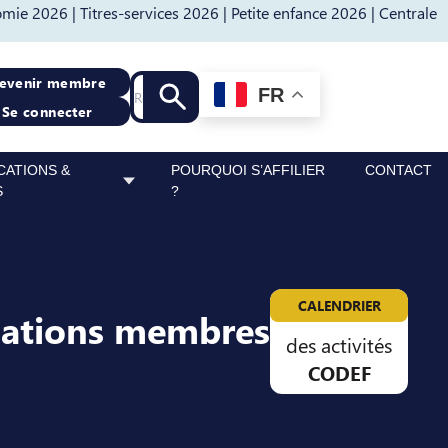
mie 2026 |
Titres-services 2026 |
Petite enfance 2026 |
Centrale
Recherche
evenir membre
FR
Lancer la recherche
Se connecter
CATIONS &
POURQUOI S’AFFILIER
CONTACT
S
?
CALENDRIER
sations membres
des activités
CODEF