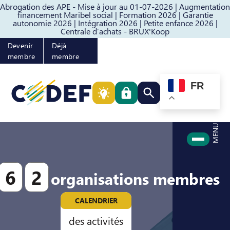
Abrogation des APE - Mise à jour au 01-07-2026 |
Augmentation
Passer au contenu
Passer au pied de page
financement Maribel social |
Formation 2026 |
Garantie
autonomie 2026 |
Intégration 2026 |
Petite enfance 2026 |
Centrale d’achats - BRUX'Koop
Devenir
Déjà
membre
membre
FR
Rechercher quelque cho
MENU
6
2
organisations membres
CALENDRIER
des activités