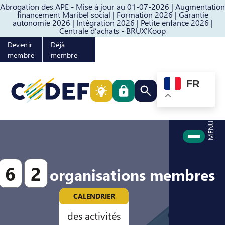
Abrogation des APE - Mise à jour au 01-07-2026 |
Augmentation
Passer au contenu
Passer au pied de page
financement Maribel social |
Formation 2026 |
Garantie
autonomie 2026 |
Intégration 2026 |
Petite enfance 2026 |
Centrale d’achats - BRUX'Koop
Devenir
Déjà
membre
membre
FR
Rechercher quelque cho
MENU
6
2
organisations membres
CALENDRIER
des activités