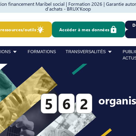
on financement Maribel social |
Formation 2026 |
Garantie auto
d’achats - BRUX'Koop
D
ressources/outils
Accéder à mes données
TIONS
FORMATIONS
TRANSVERSALITÉS
PUBLI
ACTU
organi
5
6
2