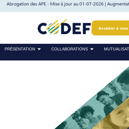
Abrogation des APE - Mise à jour au 01-07-2026 |
Augmentati
Passer au contenu
Passer au pied de page
Accéder à mes 
PRÉSENTATION
COLLABORATIONS
MUTUALISA