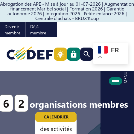
Abrogation des APE - Mise à jour au 01-07-2026 |
Augmentation
Passer au contenu
Passer au pied de page
financement Maribel social |
Formation 2026 |
Garantie
autonomie 2026 |
Intégration 2026 |
Petite enfance 2026 |
Centrale d’achats - BRUX'Koop
Devenir
Déjà
membre
membre
FR
Rechercher quelque cho
MENU
6
2
organisations membres
CALENDRIER
des activités