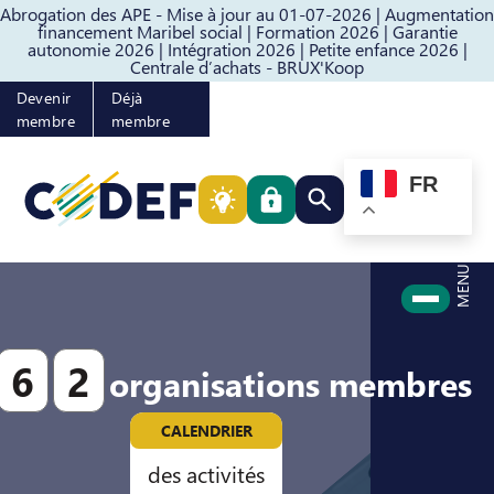
Abrogation des APE - Mise à jour au 01-07-2026 |
Augmentation
Passer au contenu
Passer au pied de page
financement Maribel social |
Formation 2026 |
Garantie
autonomie 2026 |
Intégration 2026 |
Petite enfance 2026 |
Centrale d’achats - BRUX'Koop
Devenir
Déjà
membre
membre
FR
Rechercher quelque cho
MENU
6
2
organisations membres
CALENDRIER
des activités