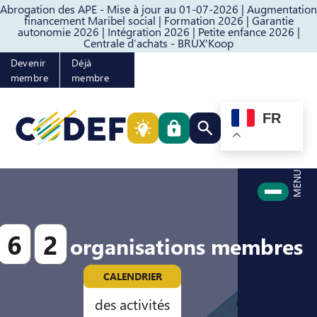
Abrogation des APE - Mise à jour au 01-07-2026 |
Augmentation
Passer au contenu
Passer au pied de page
financement Maribel social |
Formation 2026 |
Garantie
autonomie 2026 |
Intégration 2026 |
Petite enfance 2026 |
Centrale d’achats - BRUX'Koop
Devenir
Déjà
membre
membre
FR
Rechercher quelque cho
MENU
6
2
organisations membres
CALENDRIER
des activités