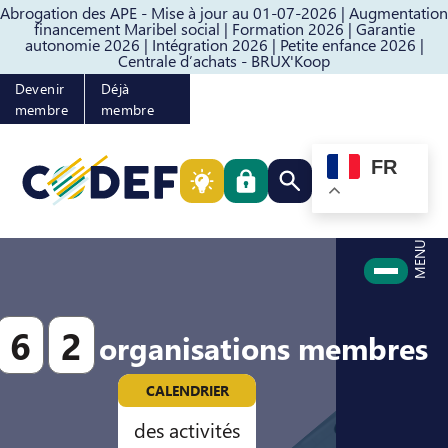
Abrogation des APE - Mise à jour au 01-07-2026 |
Augmentation
Passer au contenu
Passer au pied de page
financement Maribel social |
Formation 2026 |
Garantie
autonomie 2026 |
Intégration 2026 |
Petite enfance 2026 |
Centrale d’achats - BRUX'Koop
Devenir
Déjà
membre
membre
FR
Rechercher quelque cho
MENU
6
2
organisations membres
CALENDRIER
des activités