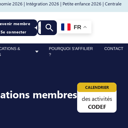
nomie 2026 |
Intégration 2026 |
Petite enfance 2026 |
Centrale
Recherche
evenir membre
FR
Lancer la recherche
Se connecter
CATIONS &
POURQUOI S’AFFILIER
CONTACT
S
?
CALENDRIER
sations membres
des activités
CODEF