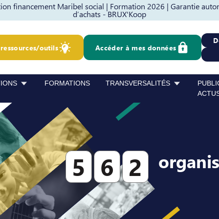
on financement Maribel social |
Formation 2026 |
Garantie auto
d’achats - BRUX'Koop
D
ressources/outils
Accéder à mes données
TIONS
FORMATIONS
TRANSVERSALITÉS
PUBLI
ACTU
organi
5
6
2