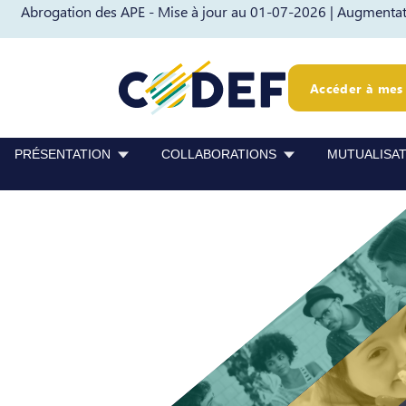
Abrogation des APE - Mise à jour au 01-07-2026 |
Augmentati
Passer au contenu
Passer au pied de page
Accéder à mes 
PRÉSENTATION
COLLABORATIONS
MUTUALISA