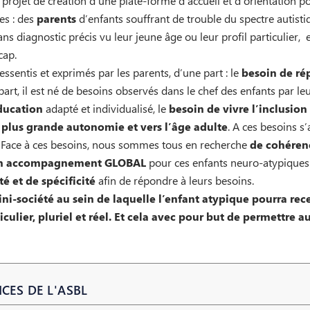
projet de création d’une plate-forme d’accueil et d’orientation 
es : des
parents
d’enfants souffrant de trouble du spectre autist
s diagnostic précis vu leur jeune âge ou leur profil particulier, 
cap.
essentis et exprimés par les parents, d’une part : le
besoin de rép
art, il est né de besoins observés dans le chef des enfants par leu
ducation
adapté et individualisé, le
besoin de vivre l’inclusion
 plus grande
autonomie et vers l’âge adulte
. A ces besoins s
. Face à ces besoins, nous sommes tous en recherche
de cohéren
n accompagnement GLOBAL
pour ces enfants neuro-atypiques. 
é et de spécificité
afin de répondre à leurs besoins.
ni-société au sein de laquelle l’enfant atypique pourra rec
ulier, pluriel et réel. Et cela avec pour but de permettre 
CES DE L'ASBL