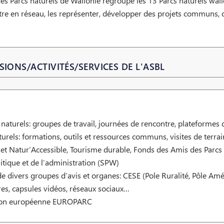
es Parcs naturels de Wallonie regroupe les 13 Parcs naturels wal
ttre en réseau, les représenter, développer des projets communs, co
SIONS/ACTIVITÉS/SERVICES DE L'ASBL
s naturels: groupes de travail, journées de rencontre, plateforme
urels: formations, outils et ressources communs, visites de terrai
et Natur’Accessible, Tourisme durable, Fonds des Amis des Parcs
itique et de l’administration (SPW)
 de divers groupes d’avis et organes: CESE (Pole Ruralité, Pôle 
ures, capsules vidéos, réseaux sociaux…
ation européenne EUROPARC