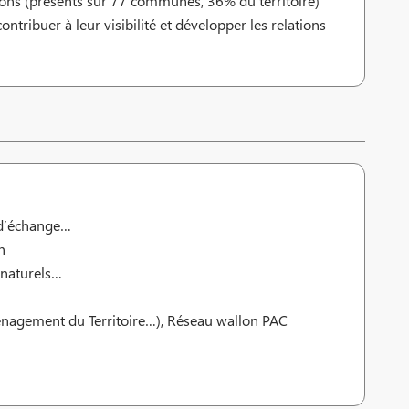
lons (présents sur 77 communes, 36% du territoire)
ntribuer à leur visibilité et développer les relations
s d’échange…
n
 naturels…
Aménagement du Territoire…), Réseau wallon PAC