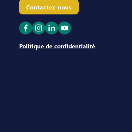
Contactez-nous
Ouvrir le lien dans un nouvel onglet
Ouvrir le lien dans un nouvel ong
Ouvrir le lien dans un nouve
Ouvrir le lien dans un n
Politique de confidentialité