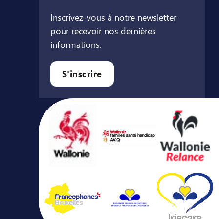
Inscrivez-vous à notre newsletter
pour recevoir nos dernières
informations.
let
l onglet
ouvel onglet
S'inscrire
Avec le soutien de ...