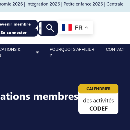
nomie 2026 |
Intégration 2026 |
Petite enfance 2026 |
Centrale
Recherche
evenir membre
FR
Lancer la recherche
Se connecter
CATIONS &
POURQUOI S’AFFILIER
CONTACT
S
?
CALENDRIER
sations membres
des activités
CODEF