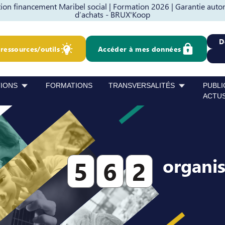
on financement Maribel social |
Formation 2026 |
Garantie auto
d’achats - BRUX'Koop
D
ressources/outils
Accéder à mes données
TIONS
FORMATIONS
TRANSVERSALITÉS
PUBLI
ACTU
organi
5
6
2