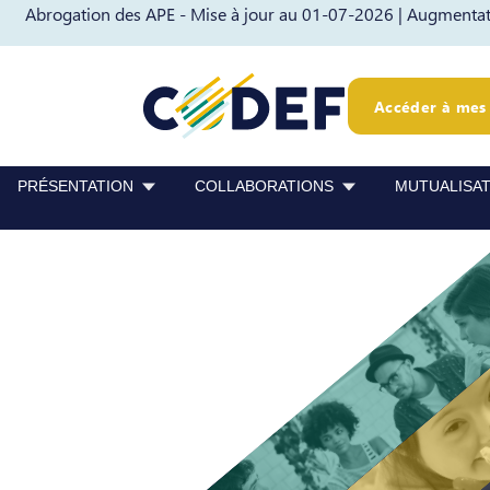
Abrogation des APE - Mise à jour au 01-07-2026 |
Augmentati
Passer au contenu
Passer au pied de page
Accéder à mes 
PRÉSENTATION
COLLABORATIONS
MUTUALISA