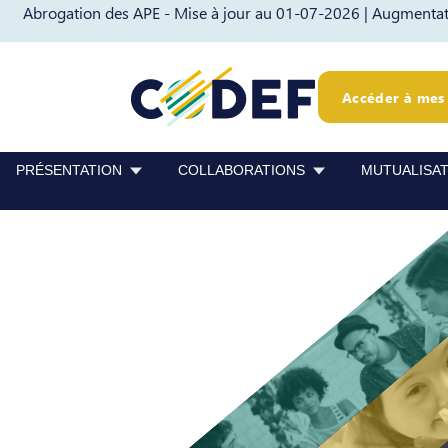
Abrogation des APE - Mise à jour au 01-07-2026 |
Augmentati
Passer au contenu
Passer au pied de page
Accéder à mes 
PRÉSENTATION
COLLABORATIONS
MUTUALISA