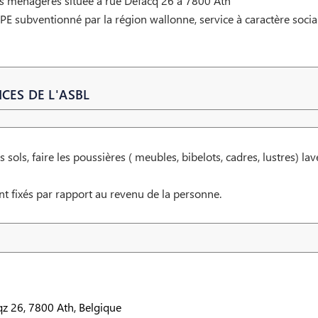
s ménagères située à rue Defacq 26 à 7800 Ath
APE subventionné par la région wallonne, service à caractère soci
CES DE L'ASBL
s sols, faire les poussières ( meubles, bibelots, cadres, lustres) lave
nt fixés par rapport au revenu de la personne.
z 26, 7800 Ath, Belgique