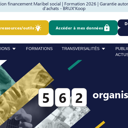
on financement Maribel social |
Formation 2026 |
Garantie auto
d’achats - BRUX'Koop
D
ressources/outils
Accéder à mes données
TIONS
FORMATIONS
TRANSVERSALITÉS
PUBLI
ACTU
organi
5
6
2