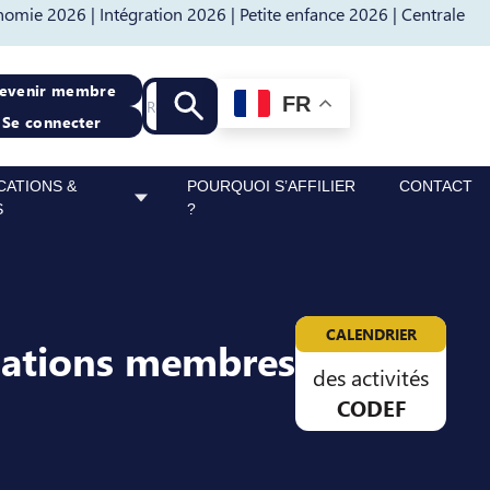
nomie 2026 |
Intégration 2026 |
Petite enfance 2026 |
Centrale
Recherche
evenir membre
FR
Lancer la recherche
Se connecter
CATIONS &
POURQUOI S’AFFILIER
CONTACT
S
?
CALENDRIER
sations membres
des activités
CODEF