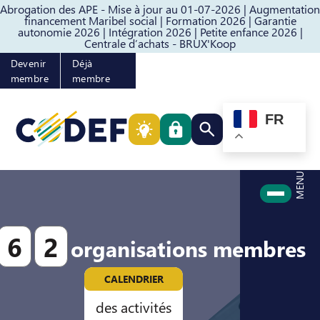
Abrogation des APE - Mise à jour au 01-07-2026 |
Augmentation
Passer au contenu
Passer au pied de page
financement Maribel social |
Formation 2026 |
Garantie
autonomie 2026 |
Intégration 2026 |
Petite enfance 2026 |
Centrale d’achats - BRUX'Koop
Devenir
Déjà
membre
membre
FR
Rechercher quelque cho
MENU
6
2
organisations membres
CALENDRIER
des activités