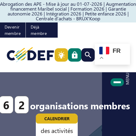
Abrogation des APE - Mise à jour au 01-07-2026 |
Augmentation
Passer au contenu
Passer au pied de page
financement Maribel social |
Formation 2026 |
Garantie
autonomie 2026 |
Intégration 2026 |
Petite enfance 2026 |
Centrale d’achats - BRUX'Koop
Devenir
Déjà
membre
membre
FR
Rechercher quelque cho
MENU
6
2
organisations membres
CALENDRIER
des activités