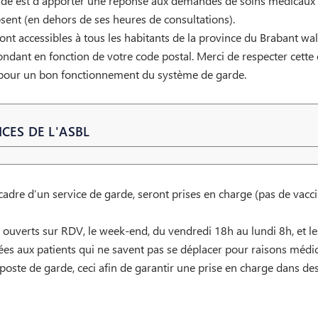
garde est d’apporter une réponse aux demandes de soins médicaux
bsent (en dehors de ses heures de consultations).
nt accessibles à tous les habitants de la province du Brabant wall
ndant en fonction de votre code postal. Merci de respecter cette 
 pour un bon fonctionnement du système de garde.
CES DE L'ASBL
dre d’un service de garde, seront prises en charge (pas de vaccinat
uverts sur RDV, le week-end, du vendredi 18h au lundi 8h, et les 
ées aux patients qui ne savent pas se déplacer pour raisons médic
te de garde, ceci afin de garantir une prise en charge dans des 