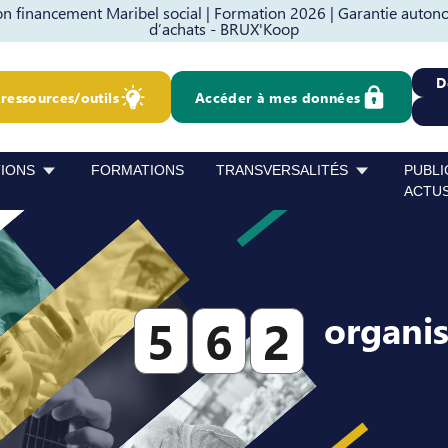
 financement Maribel social |
Formation 2026 |
Garantie autono
d’achats - BRUX'Koop
D
ressources/outils
Accéder à mes données
TIONS
FORMATIONS
TRANSVERSALITÉS
PUBLI
ACTU
organi
5
6
2