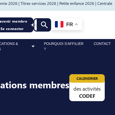
mie 2026 |
Titres-services 2026 |
Petite enfance 2026 |
Centrale
Recherche
evenir membre
FR
Lancer la recherche
Se connecter
CATIONS &
POURQUOI S’AFFILIER
CONTACT
S
?
CALENDRIER
sations membres
des activités
CODEF