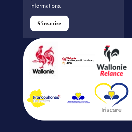
informations.
let
l onglet
ouvel onglet
S'inscrire
Avec le soutien de ...