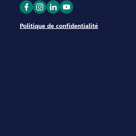
Ouvrir le lien dans un nouvel onglet
Ouvrir le lien dans un nouvel ong
Ouvrir le lien dans un nouve
Ouvrir le lien dans un n
Politique de confidentialité