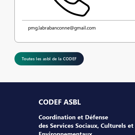
pmg.labrabanconne@gmail.com
Toutes les asbl de la CODEF
Pied de page
CODEF ASBL
Coordination et Défense
des Services Sociaux, Culturels et
Environnementaux