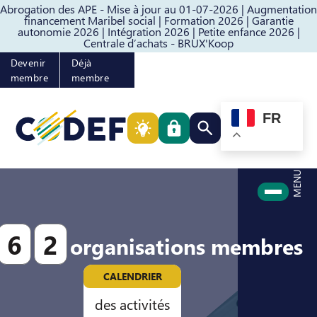
Abrogation des APE - Mise à jour au 01-07-2026 |
Augmentation
Passer au contenu
Passer au pied de page
financement Maribel social |
Formation 2026 |
Garantie
autonomie 2026 |
Intégration 2026 |
Petite enfance 2026 |
Centrale d’achats - BRUX'Koop
Devenir
Déjà
membre
membre
FR
Rechercher quelque cho
MENU
6
2
organisations membres
CALENDRIER
des activités