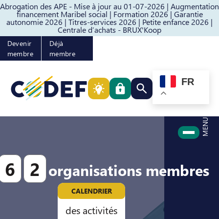
Abrogation des APE - Mise à jour au 01-07-2026 |
Augmentation
Passer au contenu
Passer au pied de page
financement Maribel social |
Formation 2026 |
Garantie
autonomie 2026 |
Titres-services 2026 |
Petite enfance 2026 |
Centrale d’achats - BRUX'Koop
Devenir
Déjà
membre
membre
FR
Rechercher quelque cho
MENU
6
2
organisations membres
CALENDRIER
des activités