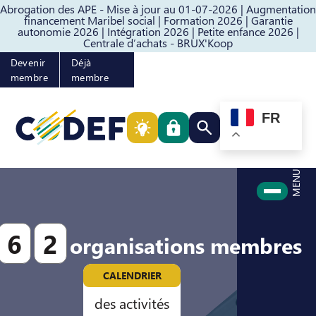
Abrogation des APE - Mise à jour au 01-07-2026 |
Augmentation
Passer au contenu
Passer au pied de page
financement Maribel social |
Formation 2026 |
Garantie
autonomie 2026 |
Intégration 2026 |
Petite enfance 2026 |
Centrale d’achats - BRUX'Koop
Devenir
Déjà
membre
membre
FR
Rechercher quelque cho
MENU
6
2
organisations membres
CALENDRIER
des activités