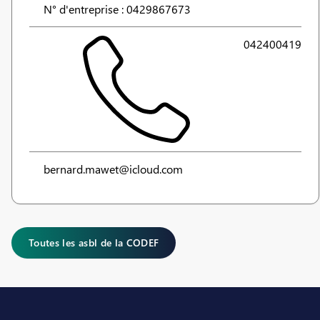
N° d'entreprise : 0429867673
042400419
bernard.mawet@icloud.com
Toutes les asbl de la CODEF