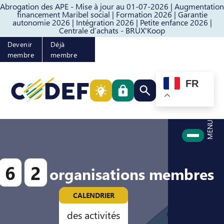
Abrogation des APE - Mise à jour au 01-07-2026 |
Augmentation
Passer au contenu
Passer au pied de page
financement Maribel social |
Formation 2026 |
Garantie
autonomie 2026 |
Intégration 2026 |
Petite enfance 2026 |
Centrale d’achats - BRUX'Koop
Devenir
Déjà
membre
membre
FR
Rechercher quelque cho
MENU
6
2
organisations membres
CALENDRIER
des activités