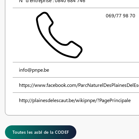
N° d'entreprise : 0840 684 746
069/77 98 70
info@pnpe.be
https://www.facebook.com/ParcNaturelDesPlainesDelEs
http://plainesdelescaut.be/wikipnpe/?PagePrincipale
Toutes les asbl de la CODEF