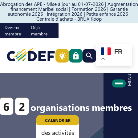
Abrogation des APE - Mise à jour au 01-07-2026 |
Augmentation
Passer au contenu
Passer au pied de page
financement Maribel social |
Formation 2026 |
Garantie
autonomie 2026 |
Intégration 2026 |
Petite enfance 2026 |
Centrale d’achats - BRUX'Koop
Devenir
Déjà
membre
membre
FR
Rechercher quelque cho
MENU
6
2
organisations membres
CALENDRIER
des activités