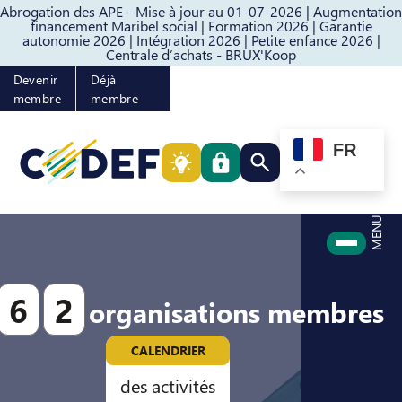
Abrogation des APE - Mise à jour au 01-07-2026 |
Augmentation
Passer au contenu
Passer au pied de page
financement Maribel social |
Formation 2026 |
Garantie
autonomie 2026 |
Intégration 2026 |
Petite enfance 2026 |
Centrale d’achats - BRUX'Koop
Devenir
Déjà
membre
membre
FR
Rechercher quelque cho
MENU
6
2
organisations membres
CALENDRIER
des activités