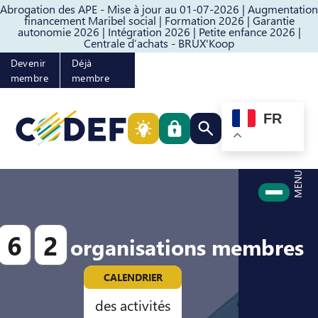
Abrogation des APE - Mise à jour au 01-07-2026 |
Augmentation
Passer au contenu
Passer au pied de page
financement Maribel social |
Formation 2026 |
Garantie
autonomie 2026 |
Intégration 2026 |
Petite enfance 2026 |
Centrale d’achats - BRUX'Koop
Devenir
Déjà
membre
membre
FR
Rechercher quelque cho
MENU
6
2
organisations membres
CALENDRIER
des activités