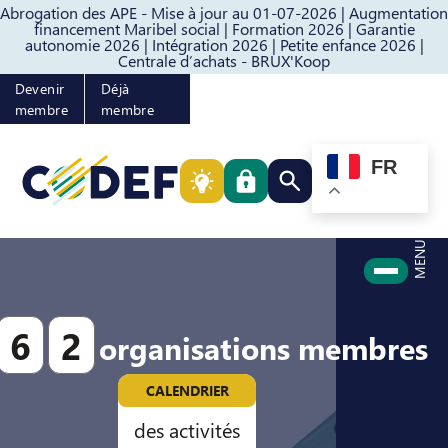
Abrogation des APE - Mise à jour au 01-07-2026 |
Augmentation
Passer au contenu
Passer au pied de page
financement Maribel social |
Formation 2026 |
Garantie
autonomie 2026 |
Intégration 2026 |
Petite enfance 2026 |
Centrale d’achats - BRUX'Koop
Devenir
Déjà
membre
membre
FR
Rechercher quelque cho
MENU
6
2
organisations membres
CALENDRIER
des activités