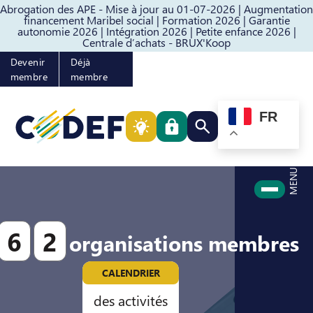
Abrogation des APE - Mise à jour au 01-07-2026 |
Augmentation
Passer au contenu
Passer au pied de page
financement Maribel social |
Formation 2026 |
Garantie
autonomie 2026 |
Intégration 2026 |
Petite enfance 2026 |
Centrale d’achats - BRUX'Koop
Devenir
Déjà
membre
membre
FR
Rechercher quelque cho
MENU
6
2
organisations membres
CALENDRIER
des activités