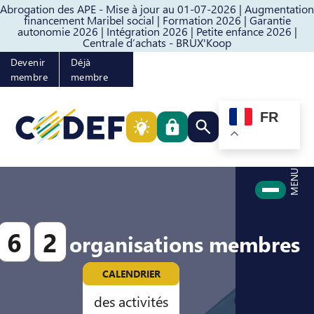
Abrogation des APE - Mise à jour au 01-07-2026 |
Augmentation
Passer au contenu
Passer au pied de page
financement Maribel social |
Formation 2026 |
Garantie
autonomie 2026 |
Intégration 2026 |
Petite enfance 2026 |
Centrale d’achats - BRUX'Koop
Devenir
Déjà
membre
membre
FR
Rechercher quelque cho
MENU
6
2
organisations membres
CALENDRIER
des activités