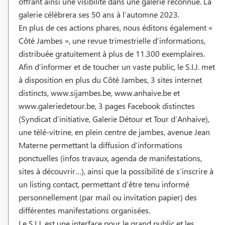
offrant ainsi une visibilité dans une galerie reconnue. La
galerie célèbrera ses 50 ans à l’automne 2023.
En plus de ces actions phares, nous éditons également «
Côté Jambes », une revue trimestrielle d’informations,
distribuée gratuitement à plus de 11.300 exemplaires.
Afin d’informer et de toucher un vaste public, le S.I.J. met
à disposition en plus du Côté Jambes, 3 sites internet
distincts, www.sijambes.be, www.anhaive.be et
www.galeriedetour.be, 3 pages Facebook distinctes
(Syndicat d’initiative, Galerie Détour et Tour d’Anhaive),
une télé-vitrine, en plein centre de jambes, avenue Jean
Materne permettant la diffusion d’informations
ponctuelles (infos travaux, agenda de manifestations,
sites à découvrir…), ainsi que la possibilité de s’inscrire à
un listing contact, permettant d’être tenu informé
personnellement (par mail ou invitation papier) des
différentes manifestations organisées.
Le S.I.J. est une interface pour le grand public et les