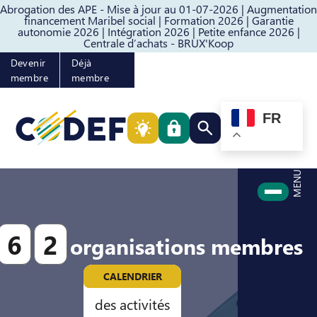
Abrogation des APE - Mise à jour au 01-07-2026 |
Augmentation
Passer au contenu
Passer au pied de page
financement Maribel social |
Formation 2026 |
Garantie
autonomie 2026 |
Intégration 2026 |
Petite enfance 2026 |
Centrale d’achats - BRUX'Koop
Devenir
Déjà
membre
membre
FR
Rechercher quelque cho
MENU
6
2
organisations membres
CALENDRIER
des activités