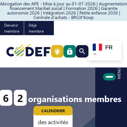
Abrogation des APE - Mise à jour au 01-07-2026 |
Augmentation
Passer au contenu
Passer au pied de page
financement Maribel social |
Formation 2026 |
Garantie
autonomie 2026 |
Intégration 2026 |
Petite enfance 2026 |
Centrale d’achats - BRUX'Koop
Devenir
Déjà
membre
membre
FR
Rechercher quelque cho
MENU
6
2
organisations membres
CALENDRIER
des activités