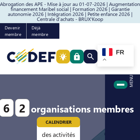
Abrogation des APE - Mise à jour au 01-07-2026 |
Augmentation
Passer au contenu
Passer au pied de page
financement Maribel social |
Formation 2026 |
Garantie
autonomie 2026 |
Intégration 2026 |
Petite enfance 2026 |
Centrale d’achats - BRUX'Koop
Devenir
Déjà
membre
membre
FR
Rechercher quelque cho
MENU
6
2
organisations membres
CALENDRIER
des activités