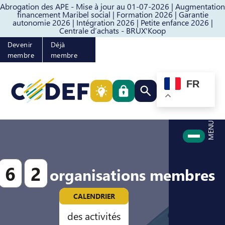
Abrogation des APE - Mise à jour au 01-07-2026 |
Augmentation
Passer au contenu
Passer au pied de page
financement Maribel social |
Formation 2026 |
Garantie
autonomie 2026 |
Intégration 2026 |
Petite enfance 2026 |
Centrale d’achats - BRUX'Koop
Devenir
Déjà
membre
membre
FR
Rechercher quelque cho
MENU
6
2
organisations membres
CALENDRIER
des activités