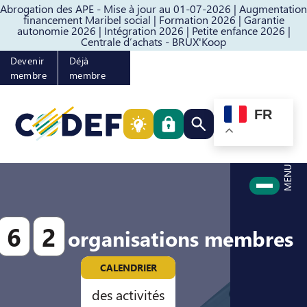
Abrogation des APE - Mise à jour au 01-07-2026 |
Augmentation
Passer au contenu
Passer au pied de page
financement Maribel social |
Formation 2026 |
Garantie
autonomie 2026 |
Intégration 2026 |
Petite enfance 2026 |
Centrale d’achats - BRUX'Koop
Devenir
Déjà
membre
membre
FR
Rechercher quelque cho
MENU
6
2
organisations membres
CALENDRIER
des activités