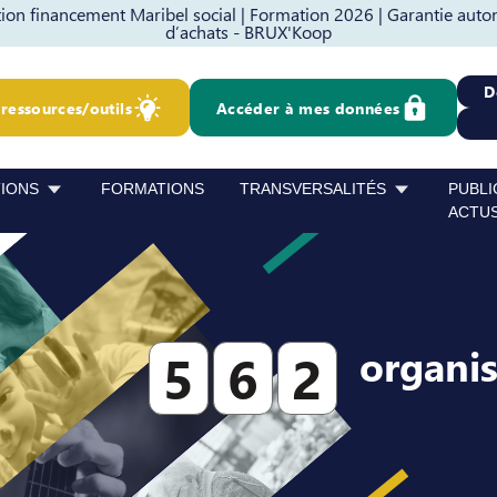
on financement Maribel social |
Formation 2026 |
Garantie auto
d’achats - BRUX'Koop
D
ressources/outils
Accéder à mes données
TIONS
FORMATIONS
TRANSVERSALITÉS
PUBLI
ACTU
organi
5
6
2