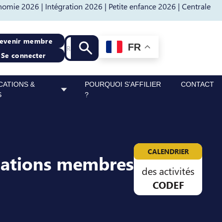
nomie 2026 |
Intégration 2026 |
Petite enfance 2026 |
Centrale
Recherche
evenir membre
FR
Lancer la recherche
Se connecter
CATIONS &
POURQUOI S’AFFILIER
CONTACT
S
?
CALENDRIER
sations membres
des activités
CODEF