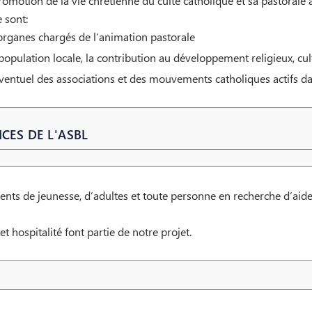
romotion de la vie chrétienne du culte catholique et sa pastorale 
 sont:
organes chargés de l’animation pastorale
a population locale, la contribution au développement religieux, cult
éventuel des associations et des mouvements catholiques actifs da
CES DE L'ASBL
ts de jeunesse, d’adultes et toute personne en recherche d’aide 
et hospitalité font partie de notre projet.