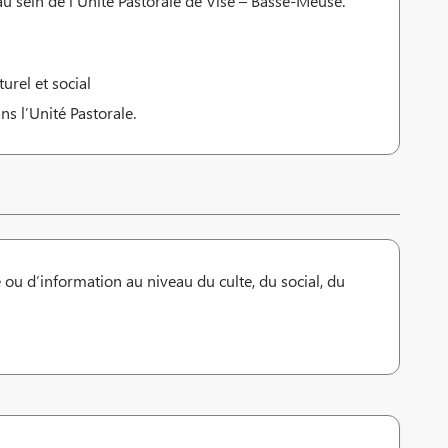
au sein de l’Unité Pastorale de Visé – Basse-Meuse.
urel et social
ns l’Unité Pastorale.
ou d’information au niveau du culte, du social, du