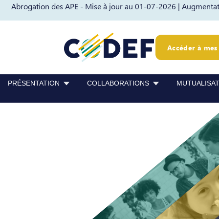
Abrogation des APE - Mise à jour au 01-07-2026 |
Augmentati
Passer au contenu
Passer au pied de page
Accéder à mes 
PRÉSENTATION
COLLABORATIONS
MUTUALISA