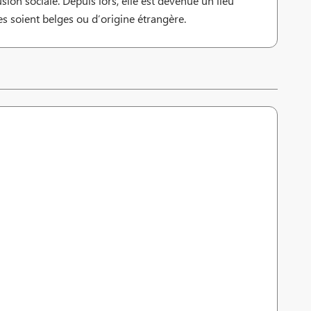
ion sociale. Depuis lors, elle est devenue un lieu
es soient belges ou d’origine étrangère.