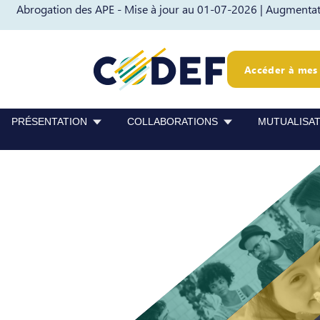
Abrogation des APE - Mise à jour au 01-07-2026 |
Augmentati
Passer au contenu
Passer au pied de page
Accéder à mes 
PRÉSENTATION
COLLABORATIONS
MUTUALISA