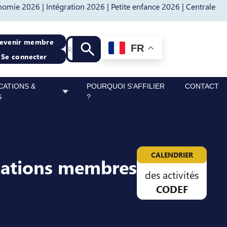
nomie 2026 |
Intégration 2026 |
Petite enfance 2026 |
Centrale
Recherche
evenir membre
FR
Lancer la recherche
Se connecter
CATIONS &
POURQUOI S’AFFILIER
CONTACT
S
?
CALENDRIER
sations membres
des activités
CODEF