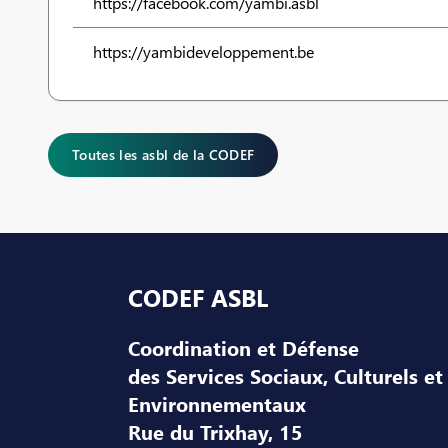
https://facebook.com/yambi.asbl
https://yambideveloppement.be
Toutes les asbl de la CODEF
Pied de page
CODEF ASBL
Coordination et Défense
des Services Sociaux, Culturels et
Environnementaux
Rue du Trixhay, 15