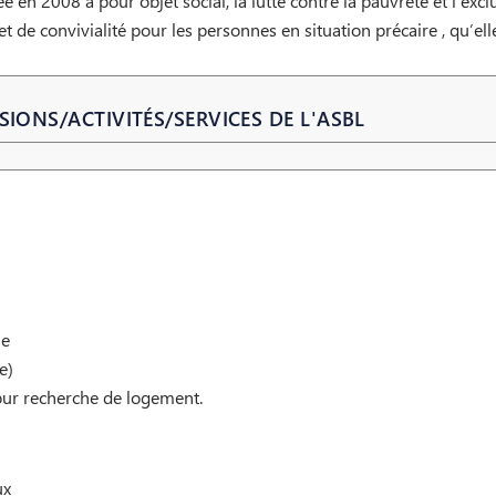
 2008 a pour objet social, la lutte contre la pauvreté et l’exclus
t de convivialité pour les personnes en situation précaire , qu’ell
SIONS/ACTIVITÉS/SERVICES DE L'ASBL
le
e)
pour recherche de logement.
ux