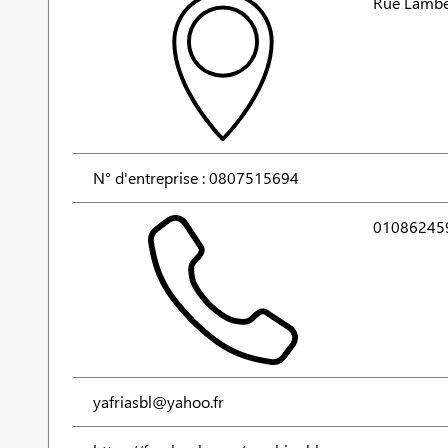
Rue Lamber
N° d'entreprise : 0807515694
01086245
yafriasbl@yahoo.fr