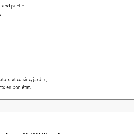
grand public
s
ture et cuisine, jardin ;
nts en bon état.