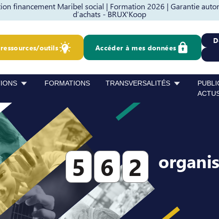
on financement Maribel social |
Formation 2026 |
Garantie auto
d’achats - BRUX'Koop
D
ressources/outils
Accéder à mes données
TIONS
FORMATIONS
TRANSVERSALITÉS
PUBLI
ACTU
organi
5
6
2