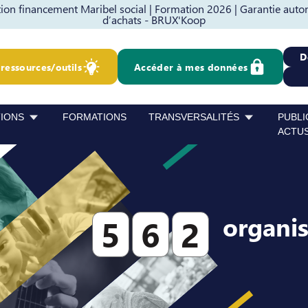
on financement Maribel social |
Formation 2026 |
Garantie auto
d’achats - BRUX'Koop
D
ressources/outils
Accéder à mes données
TIONS
FORMATIONS
TRANSVERSALITÉS
PUBLI
ACTU
organi
5
6
2