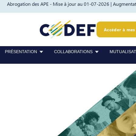
Abrogation des APE - Mise à jour au 01-07-2026 |
Augmentati
Passer au contenu
Passer au pied de page
Accéder à mes 
PRÉSENTATION
COLLABORATIONS
MUTUALISA