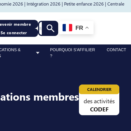
nomie 2026 |
Intégration 2026 |
Petite enfance 2026 |
Centrale
Recherche
evenir membre
FR
Lancer la recherche
Se connecter
CATIONS &
POURQUOI S’AFFILIER
CONTACT
S
?
CALENDRIER
sations membres
des activités
CODEF