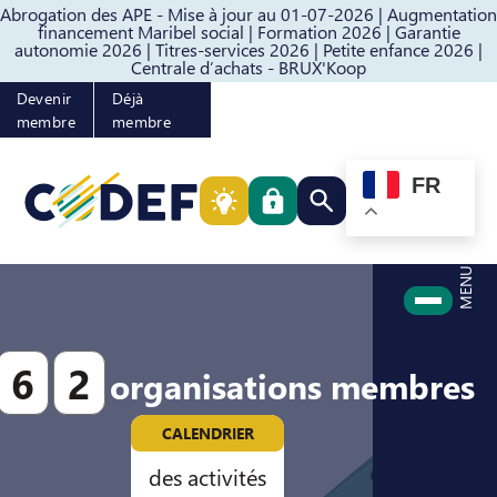
Abrogation des APE - Mise à jour au 01-07-2026 |
Augmentation
Passer au contenu
Passer au pied de page
financement Maribel social |
Formation 2026 |
Garantie
autonomie 2026 |
Titres-services 2026 |
Petite enfance 2026 |
Centrale d’achats - BRUX'Koop
Devenir
Déjà
membre
membre
FR
Rechercher quelque cho
MENU
6
2
organisations membres
CALENDRIER
des activités