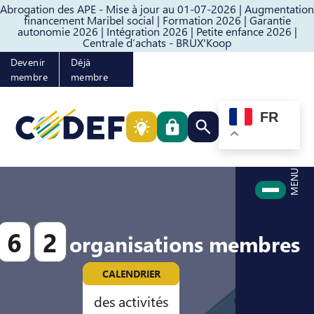
Abrogation des APE - Mise à jour au 01-07-2026 |
Augmentation
Passer au contenu
Passer au pied de page
financement Maribel social |
Formation 2026 |
Garantie
autonomie 2026 |
Intégration 2026 |
Petite enfance 2026 |
Centrale d’achats - BRUX'Koop
Devenir
Déjà
membre
membre
FR
Rechercher quelque cho
MENU
6
2
organisations membres
CALENDRIER
des activités