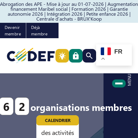
Abrogation des APE - Mise à jour au 01-07-2026 |
Augmentation
Passer au contenu
Passer au pied de page
financement Maribel social |
Formation 2026 |
Garantie
autonomie 2026 |
Intégration 2026 |
Petite enfance 2026 |
Centrale d’achats - BRUX'Koop
Devenir
Déjà
membre
membre
FR
Rechercher quelque cho
MENU
6
2
organisations membres
CALENDRIER
des activités