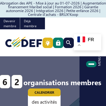
Abrogation des APE - Mise à jour au 01-07-2026 |
Augmentation
Passer au contenu
Passer au pied de page
financement Maribel social |
Formation 2026 |
Garantie
autonomie 2026 |
Intégration 2026 |
Petite enfance 2026 |
Centrale d’achats - BRUX'Koop
Devenir
Déjà
membre
membre
FR
Rechercher quelque cho
MENU
6
2
organisations membres
CALENDRIER
des activités