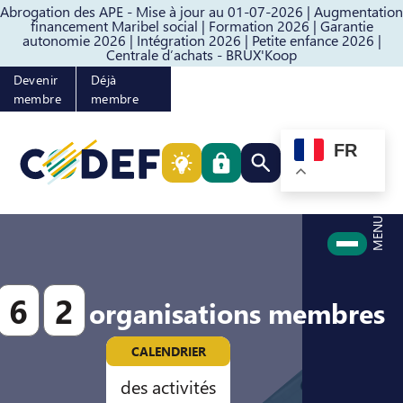
Abrogation des APE - Mise à jour au 01-07-2026 |
Augmentation
Passer au contenu
Passer au pied de page
financement Maribel social |
Formation 2026 |
Garantie
autonomie 2026 |
Intégration 2026 |
Petite enfance 2026 |
Centrale d’achats - BRUX'Koop
Devenir
Déjà
membre
membre
FR
Rechercher quelque cho
MENU
6
2
organisations membres
CALENDRIER
des activités