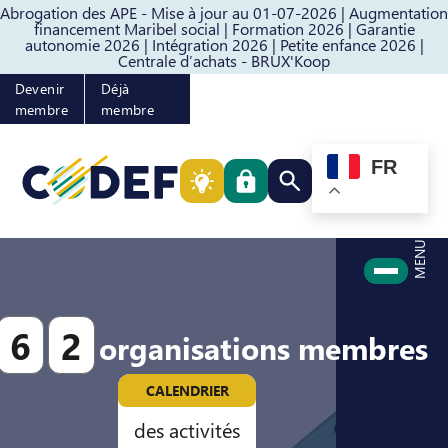
Abrogation des APE - Mise à jour au 01-07-2026 |
Augmentation
Passer au contenu
Passer au pied de page
financement Maribel social |
Formation 2026 |
Garantie
autonomie 2026 |
Intégration 2026 |
Petite enfance 2026 |
Centrale d’achats - BRUX'Koop
Devenir
Déjà
membre
membre
FR
Rechercher quelque cho
MENU
6
2
organisations membres
CALENDRIER
des activités