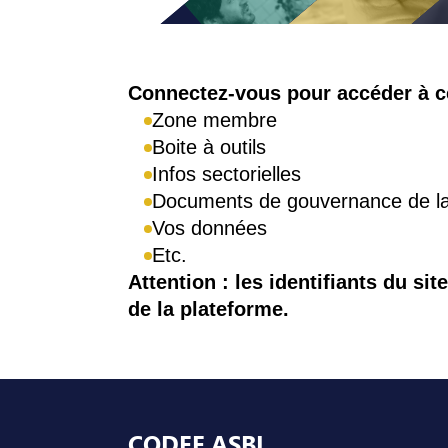
Connexion
Connectez-vous pour accéder à ce
Zone membre
Boite à outils
Infos sectorielles
Documents de gouvernance de 
Vos données
Etc.
Attention : les identifiants du sit
de la plateforme.
Pied de page
CODEF ASBL