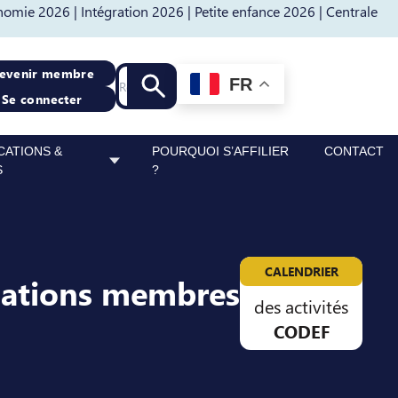
nomie 2026 |
Intégration 2026 |
Petite enfance 2026 |
Centrale
Recherche
evenir membre
FR
Lancer la recherche
Se connecter
CATIONS &
POURQUOI S’AFFILIER
CONTACT
S
?
CALENDRIER
sations membres
des activités
CODEF