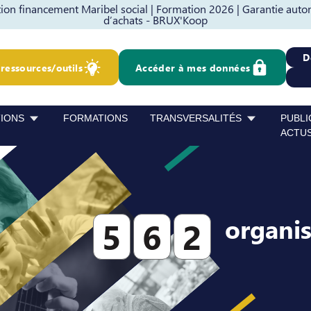
on financement Maribel social |
Formation 2026 |
Garantie auto
d’achats - BRUX'Koop
D
ressources/outils
Accéder à mes données
TIONS
FORMATIONS
TRANSVERSALITÉS
PUBLI
ACTU
organi
5
6
2