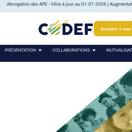
Abrogation des APE - Mise à jour au 01-07-2026 |
Augmentati
Passer au contenu
Passer au pied de page
Accéder à mes 
PRÉSENTATION
COLLABORATIONS
MUTUALISA